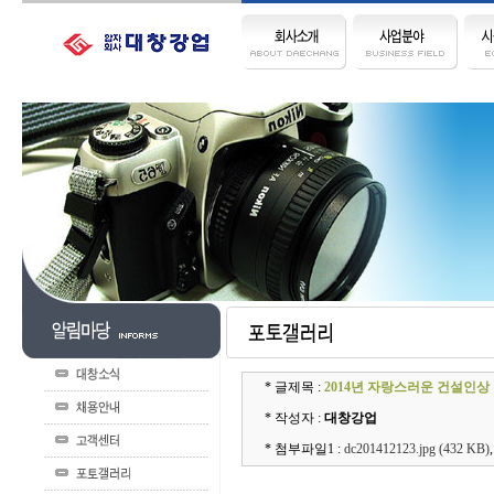
* 글제목 :
2014년 자랑스러운 건설인상
* 작성자 :
대창강업
* 첨부파일1 :
dc201412123.jpg (432 KB)