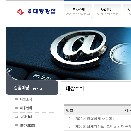
번호
제 
6
2026년 협력업체 모집공고
5
제57회 납세자의날 -모범납세자-