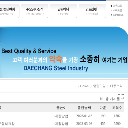
1/1, 총 게시물 : 6
목
글쓴이
올린날짜
다운
조회수
대창강업
2026-01-16
190
1582
국무총리표창
대창강업
2023-03-08
455
5590