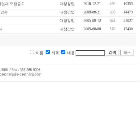
사내업체 모집공고
대창강업
2018-12-21
466
10353
 인증
대창강업
2009-08-21
586
14473
대창강업
2005-08-12
623
22027
..
대창강업
2005-08-08
578
17430
이름
제목
내용